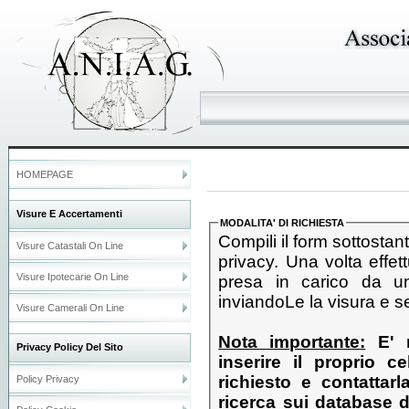
HOMEPAGE
Visure E Accertamenti
MODALITA' DI RICHIESTA
Compili il form sottostan
Visure Catastali On Line
privacy. Una volta effettuato i
Visure Ipotecarie On Line
presa in carico da un
inviandoLe la visura e s
Visure Camerali On Line
Nota importante:
E' n
Privacy Policy Del Sito
inserire il proprio c
richiesto e contattarla personalmente qualora vi fossero problemi nella
Policy Privacy
ricerca sui database