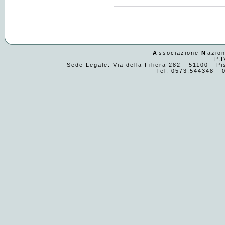
-
A
ssociazione
N
azio
P.
Sede Legale: Via della Filiera 282 - 51100 - Pi
Tel. 0573.544348 - 